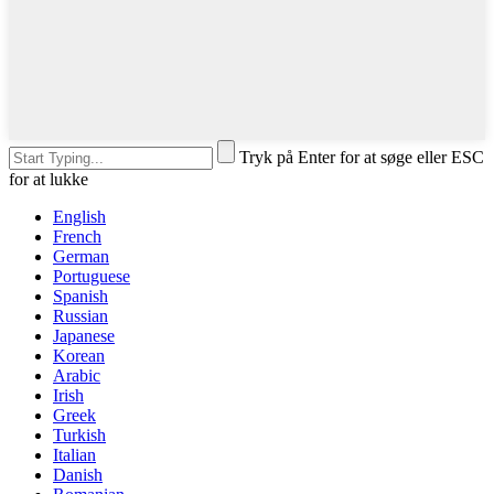
Tryk på Enter for at søge eller ESC
for at lukke
English
French
German
Portuguese
Spanish
Russian
Japanese
Korean
Arabic
Irish
Greek
Turkish
Italian
Danish