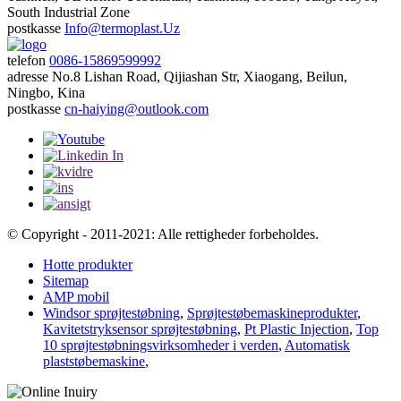
South Industrial Zone
postkasse
Info@termoplast.Uz
telefon
0086-15869599992
adresse
No.8 Lishan Road, Qijiashan Str, Xiaogang, Beilun,
Ningbo, Kina
postkasse
cn-haiying@outlook.com
© Copyright - 2011-2021: Alle rettigheder forbeholdes.
Hotte produkter
Sitemap
AMP mobil
Windsor sprøjtestøbning
,
Sprøjtestøbemaskineprodukter
,
Kavitetstryksensor sprøjtestøbning
,
Pt Plastic Injection
,
Top
10 sprøjtestøbningsvirksomheder i verden
,
Automatisk
plaststøbemaskine
,