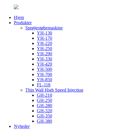
Hjem
Produkter
Sprøjtestøbemaskine
YH-130
YH-170
YH-220
YH-250
YH-290
YH-330
YH-420
YH-500
YH-700
YH-850
FL-118
Thin Wall High Speed ​​Injection
GH-210
GH-250
GH-280
GH-320
GH-350
GH-380
Nyheder