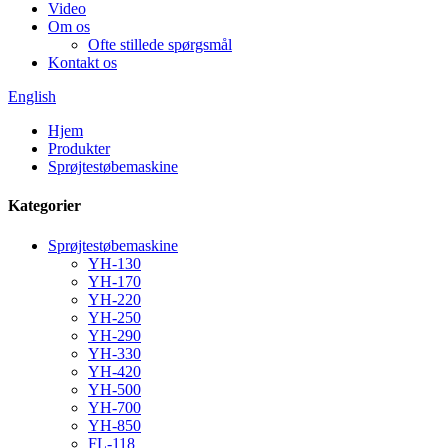
Video
Om os
Ofte stillede spørgsmål
Kontakt os
English
Hjem
Produkter
Sprøjtestøbemaskine
Kategorier
Sprøjtestøbemaskine
YH-130
YH-170
YH-220
YH-250
YH-290
YH-330
YH-420
YH-500
YH-700
YH-850
FL-118