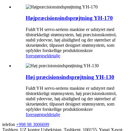
Højpræcisionsindsprøjtning YH-170
Fuldt YH servo-seriens maskine er udstyret med
tilstrækkeligt strømsystem, høj præcisionskontrol,
stabil ydeevne, høj alsidighed og der størrelser af
skruetønder, tilpasset designet strømsystem, som
opfylder forskellige produktionskrav
forespørgsel
detalje
Høj præcisionsindsprøjtning YH-130
Fuldt YH servo-seriens maskine er udstyret med
tilstrækkeligt strømsystem, høj præcisionskontrol,
stabil ydeevne, høj alsidighed og der størrelser af
skruetønder, tilpasset designet strømsystem, som
opfylder forskellige produktionskrav
forespørgsel
detalje
telefon
+998 98 3006699
Tashken, UZ kontor
Usbekistan, Tashkent, 100155, Yangi Xayot,