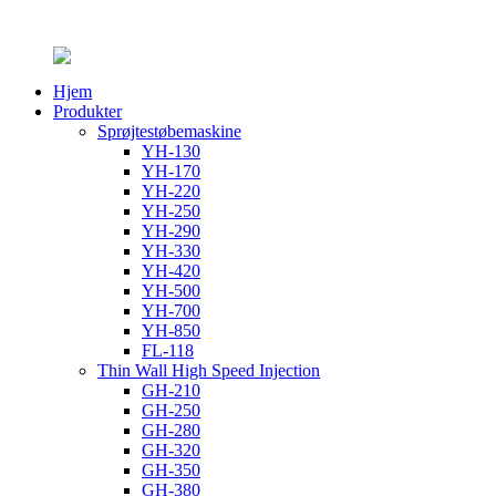
Hjem
Produkter
Sprøjtestøbemaskine
YH-130
YH-170
YH-220
YH-250
YH-290
YH-330
YH-420
YH-500
YH-700
YH-850
FL-118
Thin Wall High Speed ​​Injection
GH-210
GH-250
GH-280
GH-320
GH-350
GH-380