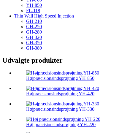
YH-850
FL-118
Thin Wall High Speed ​​Injection
GH-210
GH-250
GH-280
GH-320
GH-350
GH-380
Udvalgte produkter
Højpræcisionsindsprøjtning YH-850
Højpræcisionsindsprøjtning YH-420
Højpræcisionsindsprøjtning YH-330
Høj præcisionsindsprøjtning YH-220