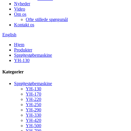
Nyheder
Video
Om os
Ofte stillede spørgsmål
Kontakt os
English
Hjem
Produkter
Sprøjtestøbemaskine
YH-130
Kategorier
Sprøjtestøbemaskine
YH-130
YH-170
YH-220
YH-250
YH-290
YH-330
YH-420
YH-500
YH-700