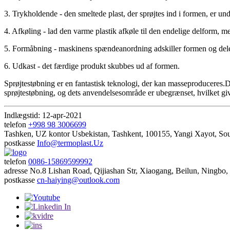
3. Trykholdende - den smeltede plast, der sprøjtes ind i formen, er under
4. Afkøling - lad den varme plastik afkøle til den endelige delform, me
5. Formåbning - maskinens spændeanordning adskiller formen og deler
6. Udkast - det færdige produkt skubbes ud af formen.
Sprøjtestøbning er en fantastisk teknologi, der kan masseproduceres.Det
sprøjtestøbning, og dets anvendelsesområde er ubegrænset, hvilket give
Indlægstid: 12-apr-2021
telefon
+998 98 3006699
Tashken, UZ kontor
Usbekistan, Tashkent, 100155, Yangi Xayot, Sou
postkasse
Info@termoplast.Uz
telefon
0086-15869599992
adresse
No.8 Lishan Road, Qijiashan Str, Xiaogang, Beilun, Ningbo,
postkasse
cn-haiying@outlook.com