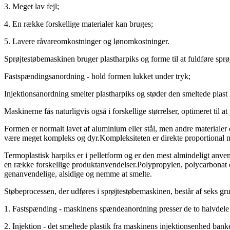
3. Meget lav fejl;
4. En række forskellige materialer kan bruges;
5. Lavere råvareomkostninger og lønomkostninger.
Sprøjtestøbemaskinen bruger plastharpiks og forme til at fuldføre sprø
Fastspændingsanordning - hold formen lukket under tryk;
Injektionsanordning smelter plastharpiks og støder den smeltede plast 
Maskinerne fås naturligvis også i forskellige størrelser, optimeret til
Formen er normalt lavet af aluminium eller stål, men andre materialer 
være meget kompleks og dyr.Kompleksiteten er direkte proportional me
Termoplastisk harpiks er i pelletform og er den mest almindeligt anven
en række forskellige produktanvendelser.Polypropylen, polycarbonat o
genanvendelige, alsidige og nemme at smelte.
Støbeprocessen, der udføres i sprøjtestøbemaskinen, består af seks gr
1. Fastspænding - maskinens spændeanordning presser de to halvdel
2. Injektion - det smeltede plastik fra maskinens injektionsenhed bank