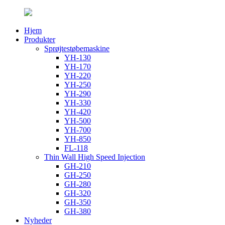
Hjem
Produkter
Sprøjtestøbemaskine
YH-130
YH-170
YH-220
YH-250
YH-290
YH-330
YH-420
YH-500
YH-700
YH-850
FL-118
Thin Wall High Speed ​​Injection
GH-210
GH-250
GH-280
GH-320
GH-350
GH-380
Nyheder