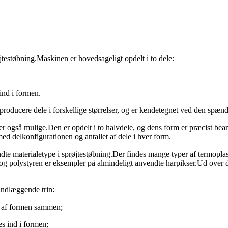
jtestøbning.Maskinen er hovedsageligt opdelt i to dele:
ind i formen.
 at producere dele i forskellige størrelser, og er kendetegnet ved den sp
er også mulige.Den er opdelt i to halvdele, og dens form er præcist bea
d delkonfigurationen og antallet af dele i hver form.
dte materialetype i sprøjtestøbning.Der findes mange typer af termoplas
g polystyren er eksempler på almindeligt anvendte harpikser.Ud over det
undlæggende trin:
e af formen sammen;
es ind i formen;