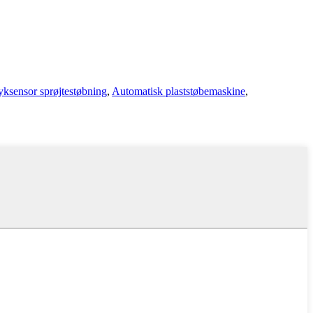
yksensor sprøjtestøbning
,
Automatisk plaststøbemaskine
,